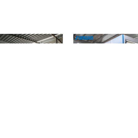
ter Frame Machine Fabric Hot Air
185KW Tekstil Pencelupan Kain F
Stenter 5-100m / Min
Tenter Frame Stenter Mach
Hubungi sekarang
Hubungi sekaran