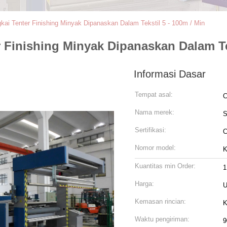
gkai Tenter Finishing Minyak Dipanaskan Dalam Tekstil 5 - 100m / Min
r Finishing Minyak Dipanaskan Dalam Tek
Informasi Dasar
Tempat asal:
C
Nama merek:
Sertifikasi:
Nomor model:
K
Kuantitas min Order:
1
Harga:
U
Kemasan rincian:
K
Waktu pengiriman:
9