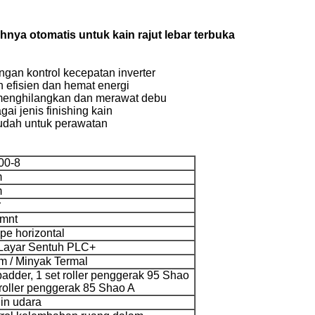
nya otomatis untuk kain rajut lebar terbuka
engan kontrol kecepatan inverter
h efisien dan hemat energi
 menghilangkan dan merawat debu
ai jenis finishing kain
mudah untuk perawatan
00-8
m
m
r
mnt
ipe horizontal
 Layar Sentuh PLC+
m / Minyak Termal
 padder, 1 set roller penggerak 95 Shao
 roller penggerak 85 Shao A
in udara