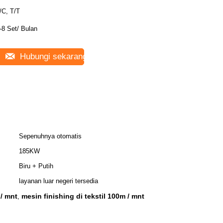
/C, T/T
-8 Set/ Bulan
Hubungi sekarang
Sepenuhnya otomatis
185KW
Biru + Putih
layanan luar negeri tersedia
 / mnt
mesin finishing di tekstil 100m / mnt
,