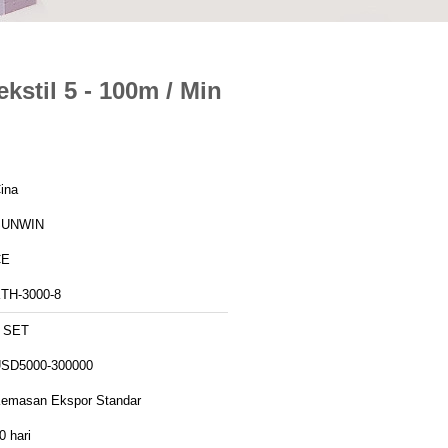
stil 5 - 100m / Min
ina
SUNWIN
CE
TH-3000-8
 SET
SD5000-300000
emasan Ekspor Standar
0 hari