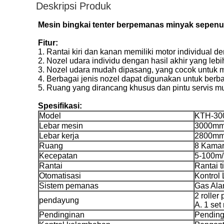
Deskripsi Produk
Mesin bingkai tenter berpemanas minyak sepenuh
Fitur:
1. Rantai kiri dan kanan memiliki motor individual d
2. Nozel udara individu dengan hasil akhir yang lebi
3. Nozel udara mudah dipasang, yang cocok untuk
4. Berbagai jenis nozel dapat digunakan untuk berbag
5. Ruang yang dirancang khusus dan pintu servis 
Spesifikasi:
Model
KTH-30
Lebar mesin
3000m
Lebar kerja
2800m
Ruang
8 Kama
Kecepatan
5-100m/
Rantai
Rantai t
Otomatisasi
Kontrol
Sistem pemanas
Gas Ala
2 roller
pendayung
A. 1 set
Pendinginan
Pending