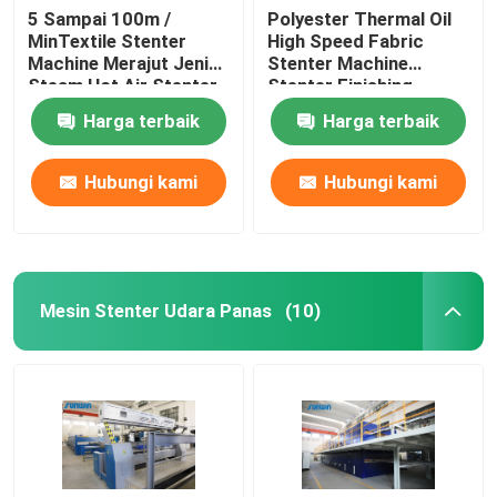
5 Sampai 100m /
Polyester Thermal Oil
MinTextile Stenter
High Speed ​​Fabric
Machine Merajut Jenis
Stenter Machine
Steam Hot Air Stenter
Stenter Finishing
Machine
Process
Harga terbaik
Harga terbaik
Hubungi kami
Hubungi kami
Mesin Stenter Udara Panas
(10)