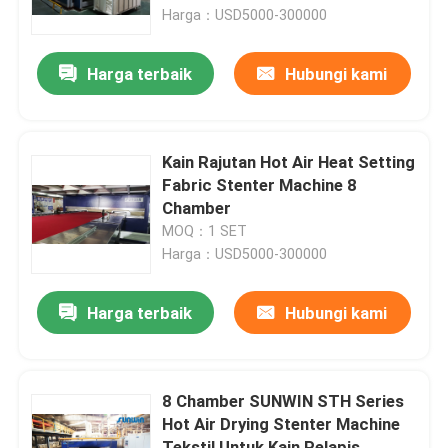
Harga：USD5000-300000
Produk
Harga terbaik
Hubungi kami
Mesin Stenter Tekstil
Kain Rajutan Hot Air Heat Setting
Mesin Stenter Udara Panas
Fabric Stenter Machine 8
Chamber
MOQ：1 SET
Mesin Stenter Kain
Harga：USD5000-300000
Mesin Pengering Tekstil
Harga terbaik
Hubungi kami
Mesin Pengaturan Panas Kain
8 Chamber SUNWIN STH Series
Hot Air Drying Stenter Machine
Mesin Finishing Tekstil
Tekstil Untuk Kain Pelapis