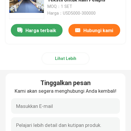
MOQ：1 SET
Harga：USD5000-300000
Mesin Bingkai Tenter
Harga terbaik
Hubungi kami
mesin pencelupan tekstil
Mesin Cetak Tekstil
Lihat Lebih
mesin pengering jatuh
Tinggalkan pesan
mesin finishing stenter
Kami akan segera menghubungi Anda kembali!
Mesin Pengering Santai