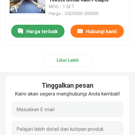
MOQ：1 SET
Harga：USD5000-300000
Mesin Bingkai Tenter
Harga terbaik
Hubungi kami
mesin pencelupan tekstil
Mesin Cetak Tekstil
Lihat Lebih
mesin pengering jatuh
Tinggalkan pesan
mesin finishing stenter
Kami akan segera menghubungi Anda kembali!
Mesin Pengering Santai