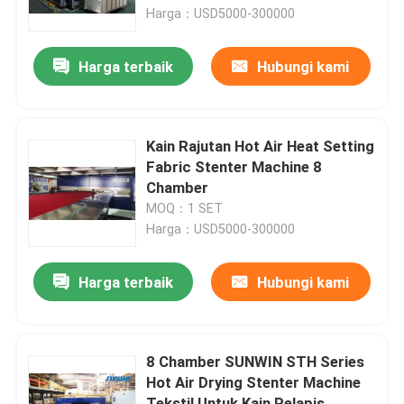
Harga：USD5000-300000
Produk
Harga terbaik
Hubungi kami
Mesin Stenter Tekstil
Kain Rajutan Hot Air Heat Setting
Mesin Stenter Udara Panas
Fabric Stenter Machine 8
Chamber
MOQ：1 SET
Mesin Stenter Kain
Harga：USD5000-300000
Mesin Pengering Tekstil
Harga terbaik
Hubungi kami
Mesin Pengaturan Panas Kain
8 Chamber SUNWIN STH Series
Hot Air Drying Stenter Machine
Mesin Finishing Tekstil
Tekstil Untuk Kain Pelapis