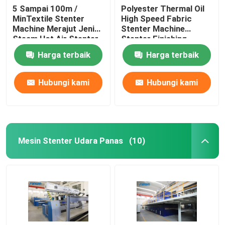
5 Sampai 100m /
Polyester Thermal Oil
MinTextile Stenter
High Speed ​​Fabric
Machine Merajut Jenis
Stenter Machine
Steam Hot Air Stenter
Stenter Finishing
Machine
Process
Harga terbaik
Harga terbaik
Hubungi kami
Hubungi kami
Mesin Stenter Udara Panas
(10)