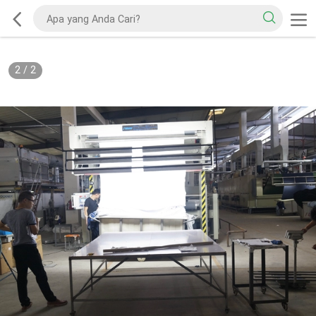
2
/
2