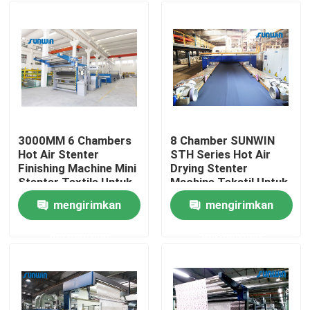
3000MM 6 Chambers
8 Chamber SUNWIN
Hot Air Stenter
STH Series Hot Air
Finishing Machine Mini
Drying Stenter
Stenter Textile Untuk
Machine Tekstil Untuk
Knit Fabric
Kain Pelapis
mengirimkan
mengirimkan
Rumah
permintaan
permintaan
Tentang kita
Kontak