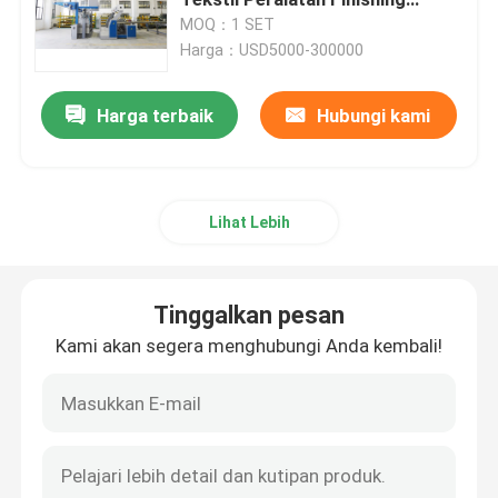
Tekstil
MOQ：1 SET
Harga：USD5000-300000
Mesin Bingkai Tenter
Harga terbaik
Hubungi kami
mesin pencelupan tekstil
Mesin Cetak Tekstil
Lihat Lebih
mesin pengering jatuh
Tinggalkan pesan
mesin finishing stenter
Kami akan segera menghubungi Anda kembali!
Mesin Pengering Santai