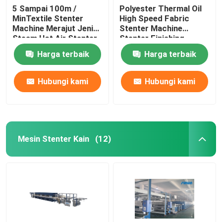
5 Sampai 100m /
Polyester Thermal Oil
MinTextile Stenter
High Speed ​​Fabric
Machine Merajut Jenis
Stenter Machine
Steam Hot Air Stenter
Stenter Finishing
Machine
Process
Harga terbaik
Harga terbaik
Hubungi kami
Hubungi kami
Mesin Stenter Kain
(12)