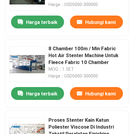
Harga：USD5000-300000
Produk
Harga terbaik
Hubungi kami
Mesin Stenter Tekstil
8 Chamber 100m / Min Fabric
Mesin Stenter Udara Panas
Hot Air Stenter Machine Untuk
Fleece Fabric 10 Chamber
MOQ：1 SET
Mesin Stenter Kain
Harga：USD5000-300000
Mesin Pengering Tekstil
Harga terbaik
Hubungi kami
Mesin Pengaturan Panas Kain
Proses Stenter Kain Katun
Poliester Viscose Di Industri
Mesin Finishing Tekstil
Tekstil Peralatan Finishing