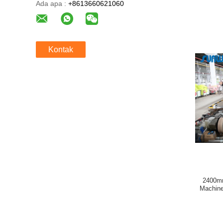
Ada apa :
+8613660621060
Kontak
2400mm
Machine