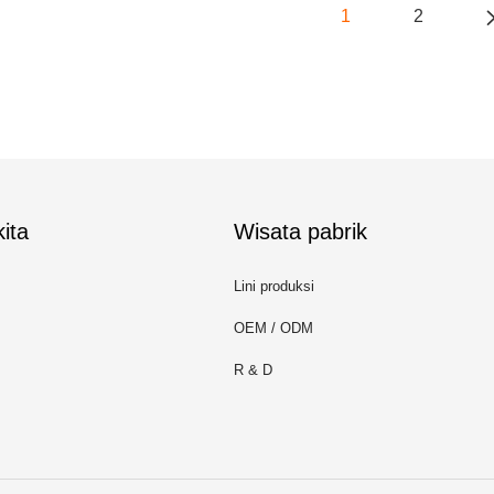
1
2
ita
Wisata pabrik
Lini produksi
OEM / ODM
R & D