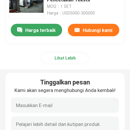
MOQ：1 SET
Harga：USD5000-300000
Mesin Bingkai Tenter
Harga terbaik
Hubungi kami
mesin pencelupan tekstil
Mesin Cetak Tekstil
Lihat Lebih
mesin pengering jatuh
Tinggalkan pesan
mesin finishing stenter
Kami akan segera menghubungi Anda kembali!
Mesin Pengering Santai