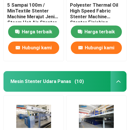
5 Sampai 100m /
Polyester Thermal Oil
MinTextile Stenter
High Speed ​​Fabric
Machine Merajut Jenis
Stenter Machine
Steam Hot Air Stenter
Stenter Finishing
Machine
Process
Harga terbaik
Harga terbaik
Hubungi kami
Hubungi kami
Mesin Stenter Udara Panas
(10)