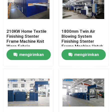
Produk
Mesin Stenter Tekstil
210KW Home Textile
1800mm Twin Air
Finishing Stenter
Blowing System
Frame Machine Knit
Finishing Stenter
Mesin Stenter Udara Panas
Warp Fabric
Frame Machine Untuk
Kain Katun
mengirimkan
mengirimkan
Mesin Stenter Kain
permintaan
permintaan
Mesin Pengering Tekstil
Mesin Pengaturan Panas Kain
Mesin Finishing Tekstil