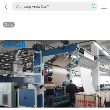
2
/
2