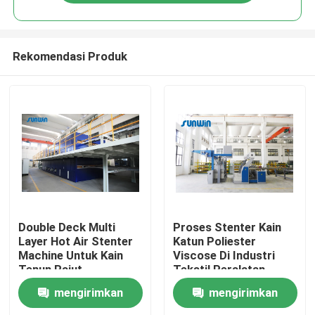
Rekomendasi Produk
Rumah
Double Deck Multi
Proses Stenter Kain
Layer Hot Air Stenter
Katun Poliester
Machine Untuk Kain
Viscose Di Industri
Tentang kita
Tenun Rajut
Tekstil Peralatan
Finishing Tekstil
mengirimkan
mengirimkan
Kontak