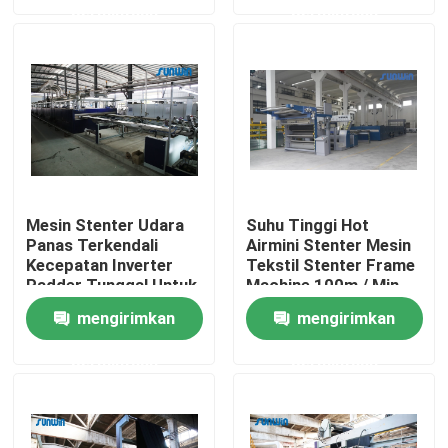
permintaan
permintaan
Produk
Mesin Stenter Tekstil
Mesin Stenter Udara Panas
Mesin Stenter Udara
Suhu Tinggi Hot
Panas Terkendali
Airmini Stenter Mesin
Mesin Stenter Kain
Kecepatan Inverter
Tekstil Stenter Frame
Padder Tunggal Untuk
Machine 100m / Min
Kain Rajut Warp
Mesin Pengering Tekstil
mengirimkan
mengirimkan
permintaan
permintaan
Mesin Pengaturan Panas Kain
Mesin Finishing Tekstil