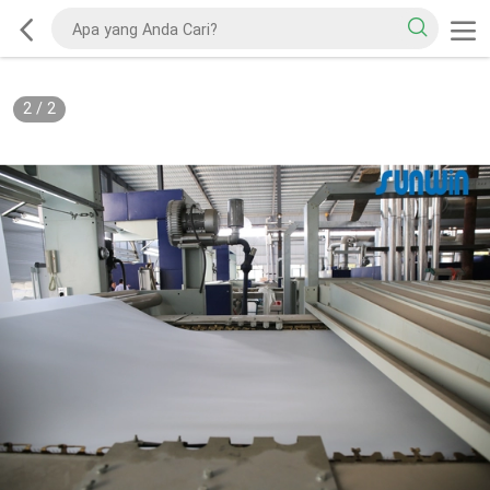
2
/
2