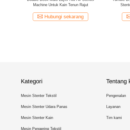
rja 60T
Stenter Frame Machine 100m / Min
Indus
ng
Hubungi sekarang
Kategori
Tentang k
Mesin Stenter Tekstil
Pengenalan
Mesin Stenter Udara Panas
Layanan
Mesin Stenter Kain
Tim kami
Mesin Pengering Tekstil