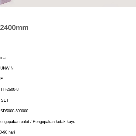
g 2400mm
ina
SUNWIN
CE
TH-2600-8
 SET
SD5000-300000
engepakan palet / Pengepakan kotak kayu
0-90 hari