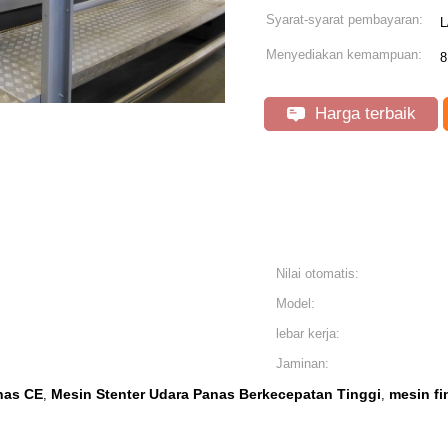
Syarat-syarat pembayaran:
L
Menyediakan kemampuan:
8
Harga terbaik
Nilai otomatis:
Model:
lebar kerja:
Jaminan:
nas CE
Mesin Stenter Udara Panas Berkecepatan Tinggi
mesin fi
,
,