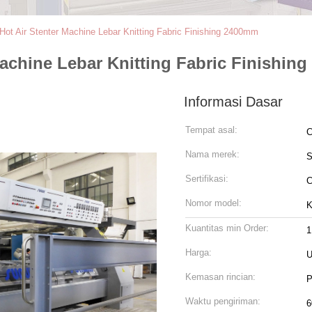
​Hot Air Stenter Machine Lebar Knitting Fabric Finishing 2400mm
 Machine Lebar Knitting Fabric Finishin
Informasi Dasar
Tempat asal:
C
Nama merek:
Sertifikasi:
Nomor model:
K
Kuantitas min Order:
1
Harga:
U
Kemasan rincian:
P
Waktu pengiriman:
6