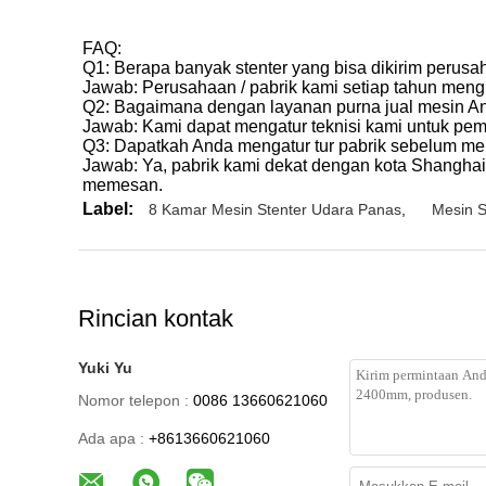
FAQ:
Q1: Berapa banyak stenter yang bisa dikirim perus
Jawab: Perusahaan / pabrik kami setiap tahun mengi
Q2: Bagaimana dengan layanan purna jual mesin A
Jawab: Kami dapat mengatur teknisi kami untuk pe
Q3: Dapatkah Anda mengatur tur pabrik sebelum 
Jawab: Ya, pabrik kami dekat dengan kota Shangha
memesan.
Label:
8 Kamar Mesin Stenter Udara Panas
,
Mesin S
Rincian kontak
Yuki Yu
Nomor telepon :
0086 13660621060
Ada apa :
+8613660621060