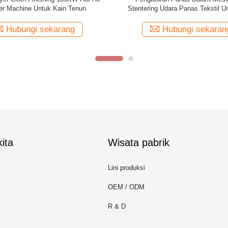
tri Tekstil Untuk Handuk Terry
Kecepatan Inverter Padder Tunggal
Rajut Warp
Hubungi sekarang
Hubungi sekaran
ita
Wisata pabrik
Lini produksi
OEM / ODM
R & D