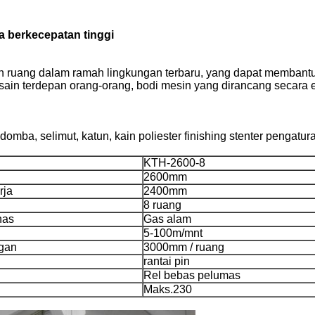
ka berkecepatan tinggi
in ruang dalam ramah lingkungan terbaru, yang dapat membant
esain terdepan orang-orang, bodi mesin yang dirancang secar
 domba, selimut, katun, kain poliester finishing stenter pengatu
KTH-2600-8
2600mm
rja
2400mm
8 ruang
nas
Gas alam
5-100m/mnt
gan
3000mm / ruang
rantai pin
Rel bebas pelumas
Maks.230