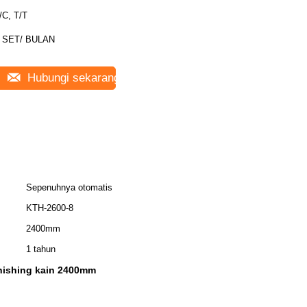
/C, T/T
 SET/ BULAN
Hubungi sekarang
Sepenuhnya otomatis
KTH-2600-8
2400mm
1 tahun
nishing kain 2400mm