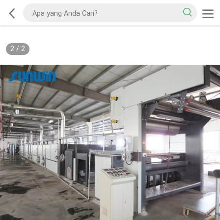
2
/
2