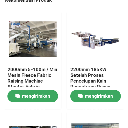
2000mm 5-100m / Min
2200mm 185KW
Mesin Fleece Fabric
Setelah Proses
Raising Machine
Pencelupan Kain
Stenter Fabric
Pengaturan Panas
Rumah
Finishing Machine
Mesin Finishing
mengirimkan
mengirimkan
Stenter
permintaan
permintaan
Tentang kita
Kontak