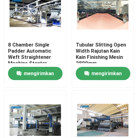
Produk
Mesin Stenter Tekstil
8 Chamber Single
Tubular Slitting Open
Padder Automatic
Width Rajutan Kain
Mesin Stenter Udara Panas
Weft Straightener
Kain Finishing Mesin
Machine Stenter
2800mm
Finishing Process
mengirimkan
mengirimkan
Mesin Stenter Kain
permintaan
permintaan
Mesin Pengering Tekstil
Mesin Pengaturan Panas Kain
Mesin Finishing Tekstil