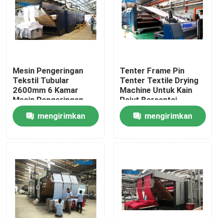
Produk
Mesin Stenter Tekstil
Mesin Pengeringan
Tenter Frame Pin
Tekstil Tubular
Tenter Textile Drying
Mesin Stenter Udara Panas
2600mm 6 Kamar
Machine Untuk Kain
Mesin Pengeringan
Rajut Bersantai
Kain Multi Pass
Pengering 2600mm
mengirimkan
mengirimkan
Mesin Stenter Kain
permintaan
permintaan
Mesin Pengering Tekstil
Mesin Pengaturan Panas Kain
Mesin Finishing Tekstil