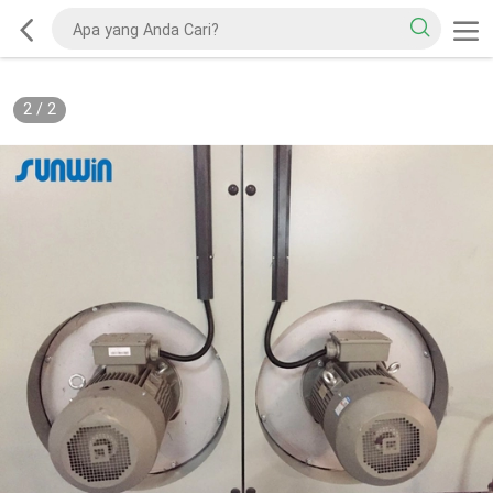
2
/
2