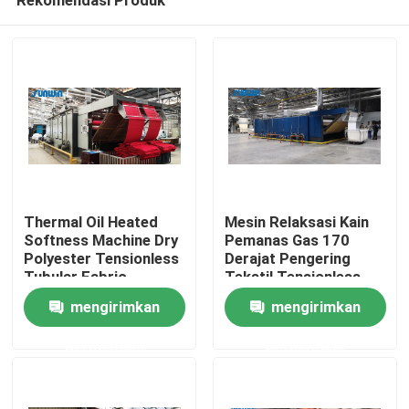
Thermal Oil Heated
Mesin Relaksasi Kain
Softness Machine Dry
Pemanas Gas 170
Polyester Tensionless
Derajat Pengering
Tubular Fabric
Tekstil Tensionless
Rumah
Shrinking Machine
mengirimkan
mengirimkan
permintaan
permintaan
Tentang kita
Kontak