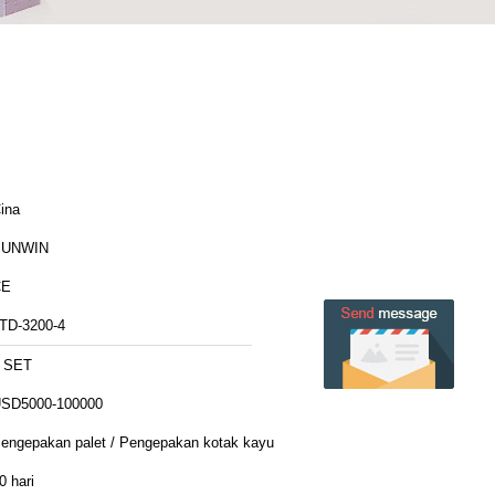
ina
SUNWIN
CE
TD-3200-4
 SET
SD5000-100000
engepakan palet / Pengepakan kotak kayu
0 hari