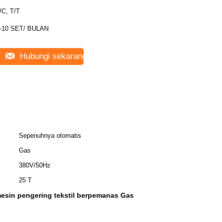
/C, T/T
-10 SET/ BULAN
Hubungi sekarang
Sepenuhnya otomatis
Gas
380V/50Hz
25 T
esin pengering tekstil berpemanas Gas