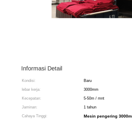
Informasi Detail
Kondisi:
Baru
lebar kerja:
3000mm
Kecepatan:
5-50m / mnt
Jaminan:
1 tahun
Cahaya Tinggi:
Mesin pengering 3000mm 