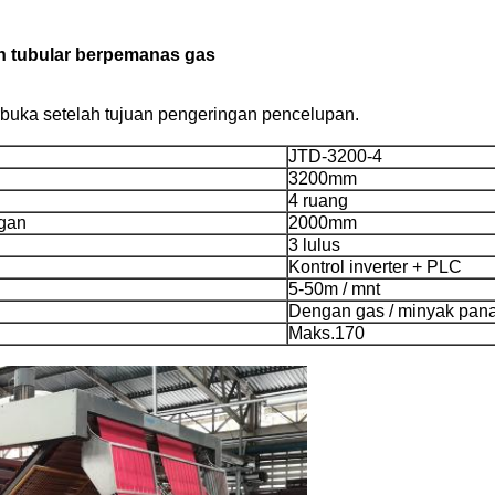
in tubular berpemanas gas
erbuka setelah tujuan pengeringan pencelupan.
JTD-3200-4
3200mm
4 ruang
gan
2000mm
3 lulus
Kontrol inverter + PLC
5-50m / mnt
Dengan gas / minyak pana
Maks.170