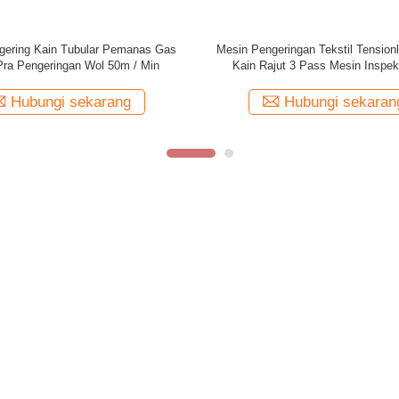
engering Tekstil Pemadat Balon
Kain Kapasitas Jumbo Bersanta
tis Untuk Kain Rajut Tubular
Pengeringan Tekstil Untuk Kain Ra
Hubungi sekarang
Hubungi sekaran
ita
Wisata pabrik
Lini produksi
OEM / ODM