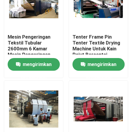
Produk
Mesin Stenter Tekstil
Mesin Pengeringan
Tenter Frame Pin
Tekstil Tubular
Tenter Textile Drying
2600mm 6 Kamar
Machine Untuk Kain
Mesin Stenter Udara Panas
Mesin Pengeringan
Rajut Bersantai
Kain Multi Pass
Pengering 2600mm
mengirimkan
mengirimkan
Mesin Stenter Kain
permintaan
permintaan
Mesin Pengering Tekstil
Mesin Pengaturan Panas Kain
Mesin Finishing Tekstil