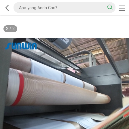
2
/
2