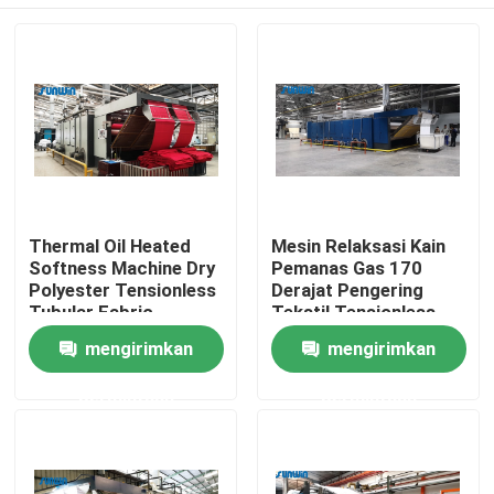
Thermal Oil Heated
Mesin Relaksasi Kain
Softness Machine Dry
Pemanas Gas 170
Polyester Tensionless
Derajat Pengering
Tubular Fabric
Tekstil Tensionless
Shrinking Machine
Rumah
mengirimkan
mengirimkan
permintaan
permintaan
Tentang kita
Kontak