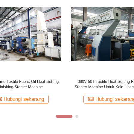
 Gas Heated Fabric Heat Setting
Sirkulasi Udara Panas Berkecepat
e Untuk Kain Katun 80m / Min
Hot Air Stenter Dyeing Finishing
Untuk Sprei
Hubungi sekarang
Hubungi sekaran