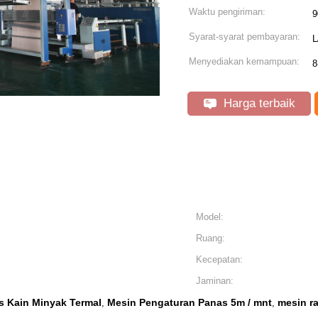
Waktu pengiriman:
9
Syarat-syarat pembayaran:
L
Menyediakan kemampuan:
8
Harga terbaik
Model:
Ruang:
Kecepatan:
Jaminan:
s Kain Minyak Termal
Mesin Pengaturan Panas 5m / mnt
mesin r
,
,