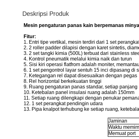
Deskripsi Produk
Mesin pengaturan panas kain berpemanas minya
Fitur:
1. Entri tipe vertikal, mesin terdiri dari 1 set per
2. 2 roller padder dilapisi dengan karet sintetis, di
3. 2 set tangki kimia (500L) terbuat dari stainless ste
4. Kontrol pneumatik melalui kimia naik dan turun
5. Sisi kiri operasi flatfrom adalah moniter, memanta
6. 1 set pengontrol layar sentuh 15 inci dipasang di
7. Ketegangan rel dapat disesuaikan dengan pegas
8. Rel horizontal berkekuatan tinggi
9. Ruang pengaturan panas standar, setiap panjan
10. Ketebalan panel insulasi ruang adalah 150mm
11. Setiap ruang dilengkapi dengan penukar peman
12. 1 set perangkat pendingin udara
13. Pipa knalpot terhubung ke setiap ruang, keteba
Jaminan
Waktu memim
Memuat port