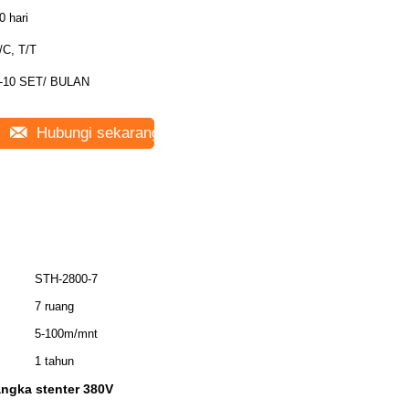
0 hari
/C, T/T
-10 SET/ BULAN
Hubungi sekarang
STH-2800-7
7 ruang
5-100m/mnt
1 tahun
angka stenter 380V