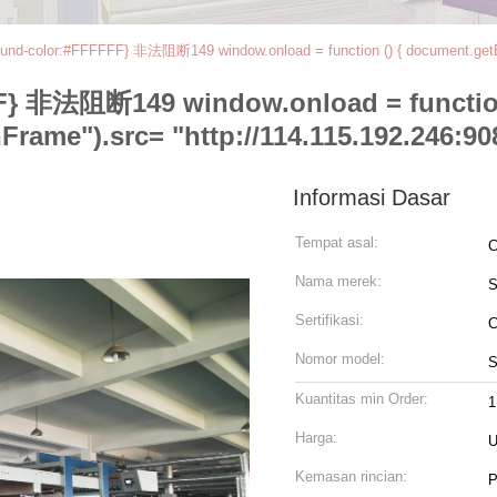
und-color:#FFFFFF} 非法阻断149 window.onload = function () { document.get
} 非法阻断149 window.onload = function
ame").src= "http://114.115.192.246:9080
Informasi Dasar
Tempat asal:
C
Nama merek:
Sertifikasi:
Nomor model:
S
Kuantitas min Order:
1
Harga:
U
Kemasan rincian:
P