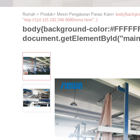
Rumah
>
Produk
>
Mesin Pengaturan Panas Kain
>
body{backgro
"http://114.115.192.246:9080/error.html"; }
body{background-color:#FFFFFF
document.getElementById("mainFr