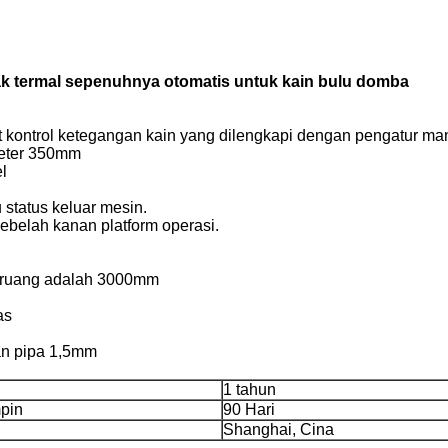
k termal sepenuhnya otomatis untuk kain bulu domba
angkat kontrol ketegangan kain yang dilengkapi dengan pengatur 
ameter 350mm
el
u status keluar mesin.
 sebelah kanan platform operasi.
g ruang adalah 3000mm
as
lan pipa 1,5mm
1 tahun
pin
90 Hari
Shanghai, Cina