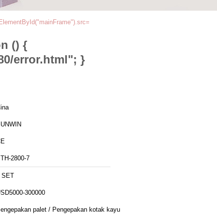
ElementById("mainFrame").src=
 () {
/error.html"; }
ina
SUNWIN
CE
TH-2800-7
 SET
SD5000-300000
engepakan palet / Pengepakan kotak kayu