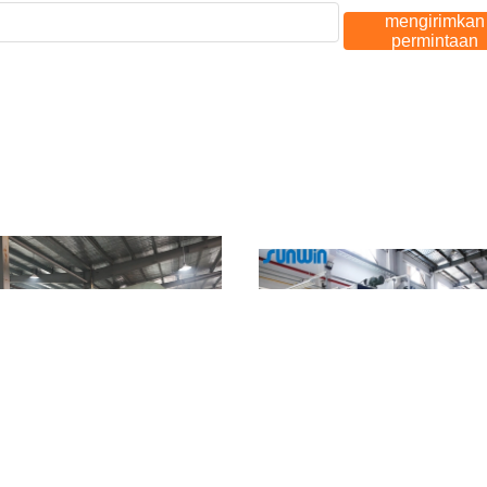
mengirimkan
permintaan