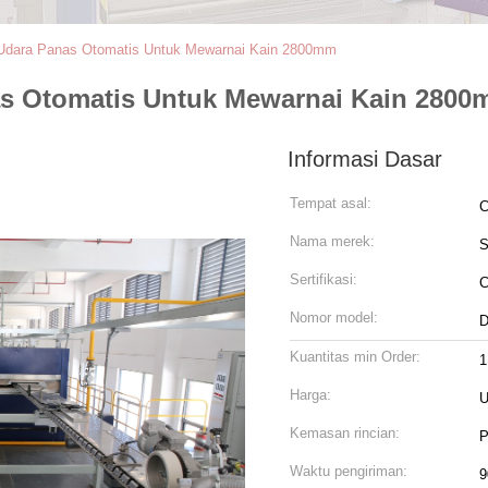
l Udara Panas Otomatis Untuk Mewarnai Kain 2800mm
nas Otomatis Untuk Mewarnai Kain 280
Informasi Dasar
Tempat asal:
C
Nama merek:
Sertifikasi:
Nomor model:
D
Kuantitas min Order:
1
Harga:
U
Kemasan rincian:
P
Waktu pengiriman:
9