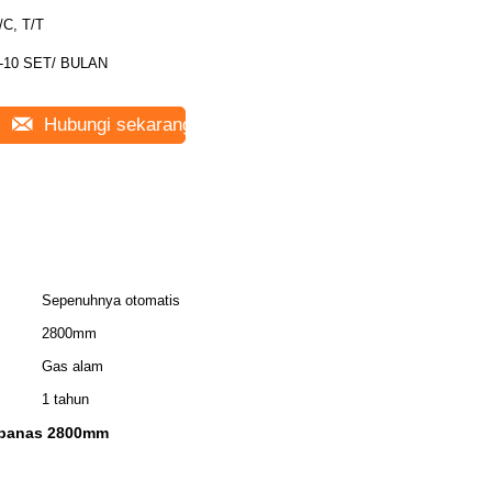
/C, T/T
-10 SET/ BULAN
Hubungi sekarang
Sepenuhnya otomatis
2800mm
Gas alam
1 tahun
a panas 2800mm