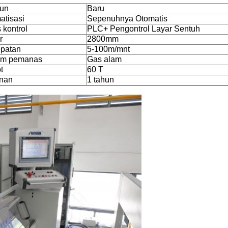
hun
Baru
atisasi
Sepenuhnya Otomatis
 kontrol
PLC+ Pengontrol Layar Sentuh
r
2800mm
patan
5-100m/mnt
em pemanas
Gas alam
t
60 T
nan
1 tahun