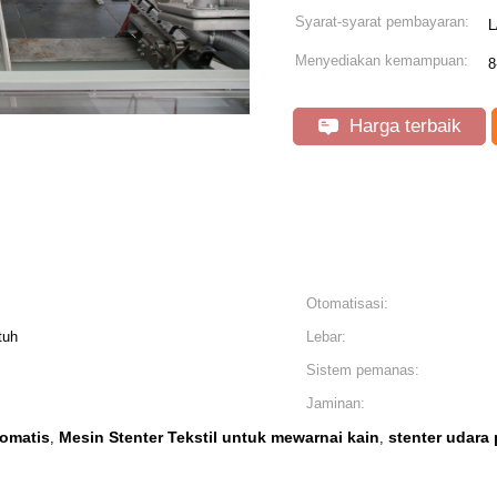
Syarat-syarat pembayaran:
L
Menyediakan kemampuan:
8
Harga terbaik
Otomatisasi:
tuh
Lebar:
Sistem pemanas:
Jaminan:
tomatis
Mesin Stenter Tekstil untuk mewarnai kain
stenter udar
,
,