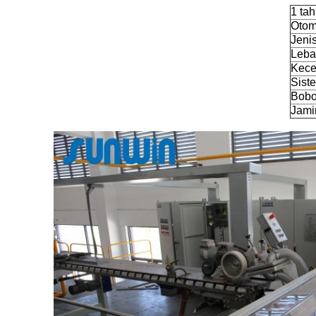
1 ta
Otom
Jenis
Leba
Kece
Sist
Bobo
Jami