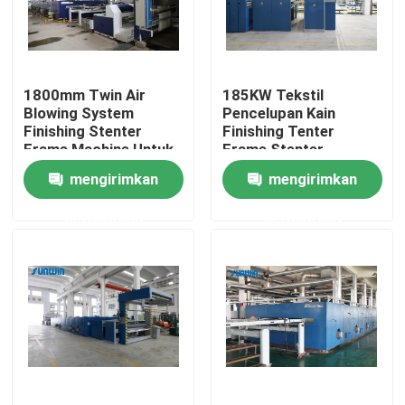
Tur Pabrik
1800mm Twin Air
185KW Tekstil
Kontrol kualitas
Blowing System
Pencelupan Kain
Finishing Stenter
Finishing Tenter
Frame Machine Untuk
Frame Stenter
Hubungi kami
Kain Katun
Machine
mengirimkan
mengirimkan
permintaan
permintaan
Permintaan Penawaran
Mesin Stenter Tekstil
Mesin Stenter Udara Panas
Mesin Stenter Kain