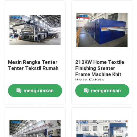
Mesin Rangka Tenter
210KW Home Textile
Tenter Tekstil Rumah
Finishing Stenter
Frame Machine Knit
Warp Fabric
mengirimkan
mengirimkan
Rumah
permintaan
permintaan
Produk
Tentang kami