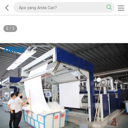
2
/
2