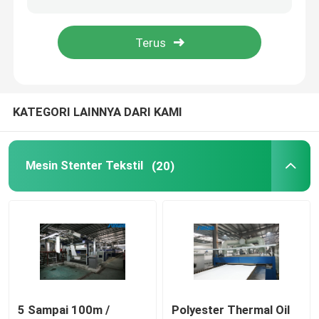
Mesin Pengering Tekstil
Mesin Pengaturan Panas Kain
KATEGORI LAINNYA DARI KAMI
Mesin Finishing Tekstil
Mesin Stenter Tekstil
(20)
Mesin Bingkai Tenter
mesin pencelupan tekstil
Mesin Cetak Tekstil
mesin pengering jatuh
5 Sampai 100m /
Polyester Thermal Oil