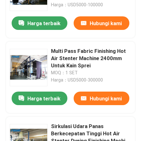
Harga：USD5000-100000
Tur Pabrik
Harga terbaik
Hubungi kami
Kontrol kualitas
Multi Pass Fabric Finishing Hot
Hubungi kami
Air Stenter Machine 2400mm
Untuk Kain Sprei
MOQ：1 SET
Permintaan Penawaran
Harga：USD5000-300000
Mesin Stenter Tekstil
Harga terbaik
Hubungi kami
Mesin Stenter Udara Panas
Sirkulasi Udara Panas
Berkecepatan Tinggi Hot Air
Mesin Stenter Kain
Stenter Dyeing Finishing Machine