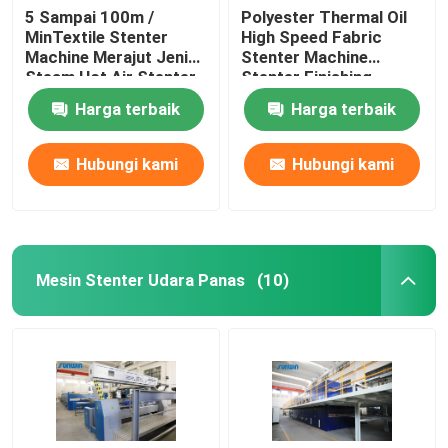
5 Sampai 100m /
Polyester Thermal Oil
MinTextile Stenter
High Speed ​​Fabric
Machine Merajut Jenis
Stenter Machine
Steam Hot Air Stenter
Stenter Finishing
Machine
Process
Harga terbaik
Harga terbaik
Hubungi kami
Hubungi kami
Mesin Stenter Udara Panas
(10)