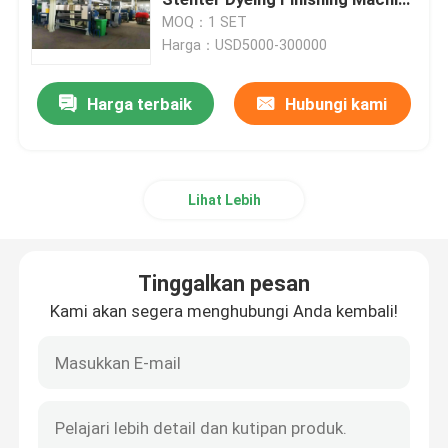
Untuk Sprei
MOQ：1 SET
Harga：USD5000-300000
Mesin Pengering Tekstil
Harga terbaik
Hubungi kami
Mesin Pengaturan Panas Kain
Mesin Finishing Tekstil
Lihat Lebih
Mesin Bingkai Tenter
Tinggalkan pesan
mesin pencelupan tekstil
Kami akan segera menghubungi Anda kembali!
Mesin Cetak Tekstil
mesin pengering jatuh